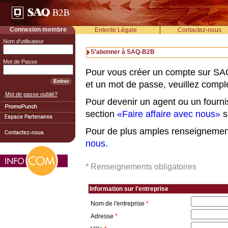
Connexion membre
Entente Légale
Contactez-nous
Nom d'utilisateur
S'abonner à SAQ-B2B
Mot de Passe
Pour vous créer un compte sur SAQ
et un mot de passe, veuillez complé
Mot de passe oublié?
Pour devenir un agent ou un fournis
section
«Faire affaire avec nous»
s
Pour de plus amples renseignemen
nous
.
* Renseignements obligatoires
Information sur l'entreprise
Nom de l'entreprise
*
Adresse
*